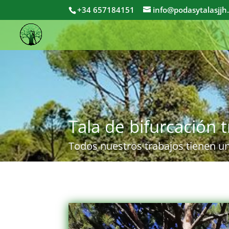
+34 657184151
info@podasytalasjjh
Tala de bifurcación 
Todos nuestros trabajos tienen un