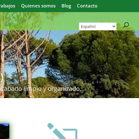
rabajos
Quienes somos
Blog
Contacto
)
acabado limpio y organizado.
l