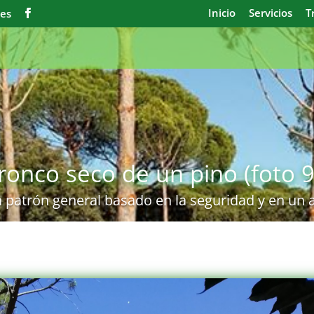
Inicio
Servicios
T
.es
tronco seco de un pino (foto 9
 patrón general basado en la seguridad y en un 