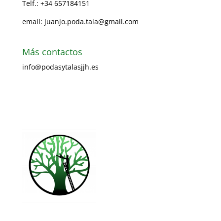
Telf.: +34 657184151
email: juanjo.poda.tala@gmail.com
Más contactos
info@podasytalasjjh.es
Visita nuestra página Facebook
Ir al formulario de contacto