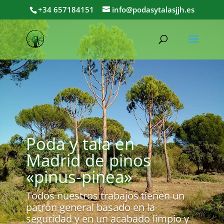
+34 657184151
info@podasytalasjjh.es
Poda y tala en
Madrid de pinos
«pinus-pinea»
Todos nuestros trabajos tienen un
patrón general basado en la
seguridad y en un acabado limpio y