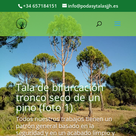
+34 657184151
info@podasytalasjjh.es
Tala de bifurcación
tronco seco de un
pino (foto 1)
Todos nuestros trabajos tienen un
patrón general basado en la
seguridad y en un acabado limpio y