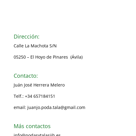
Dirección:
Calle La Machota S/N
05250 – El Hoyo de Pinares (Ávila)
Contacto:
Juán José Herrera Melero
Telf.: +34 657184151
email: juanjo.poda.tala@gmail.com
Más contactos
info@podasytalasjjh.es