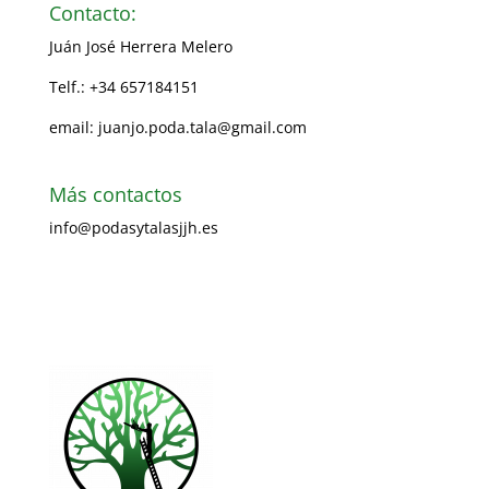
Contacto:
Juán José Herrera Melero
Telf.: +34 657184151
email: juanjo.poda.tala@gmail.com
Más contactos
info@podasytalasjjh.es
Visita nuestra página Facebook
Ir al formulario de contacto