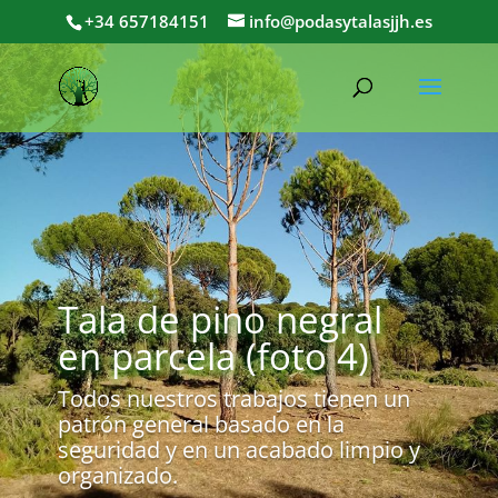
+34 657184151
info@podasytalasjjh.es
Tala de pino negral
en parcela (foto 4)
Todos nuestros trabajos tienen un
patrón general basado en la
seguridad y en un acabado limpio y
organizado.