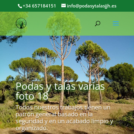
+34 657184151
info@podasytalasjjh.es
Podas y talas varias
foto 18
Todos nuestros trabajos tienen un
patrón general basado en la
seguridad y en un acabado limpio y
organizado.