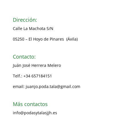
Dirección:
Calle La Machota S/N
05250 – El Hoyo de Pinares (Ávila)
Contacto:
Juán José Herrera Melero
Telf.: +34 657184151
email: juanjo.poda.tala@gmail.com
Más contactos
info@podasytalasjjh.es
Visita nuestra página Facebook