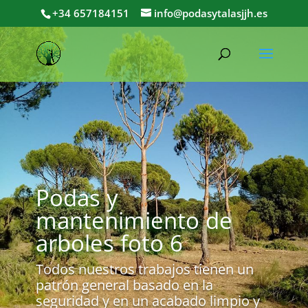
+34 657184151
info@podasytalasjjh.es
Podas y
mantenimiento de
arboles foto 6
Todos nuestros trabajos tienen un
patrón general basado en la
seguridad y en un acabado limpio y