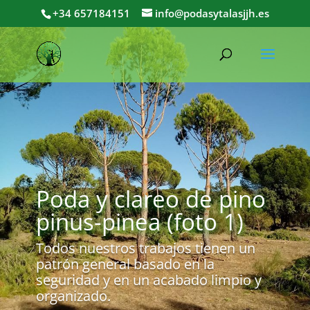
+34 657184151
info@podasytalasjjh.es
Poda y clareo de pino
pinus-pinea (foto 1)
Todos nuestros trabajos tienen un
patrón general basado en la
seguridad y en un acabado limpio y
organizado.