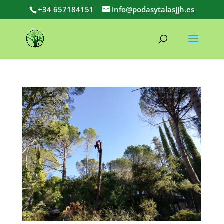
+34 657184151
info@podasytalasjjh.es