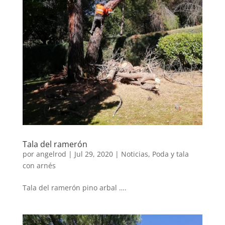
Tala del ramerón
por
angelrod
|
Jul 29, 2020
|
Noticias
,
Poda y tala
con arnés
Tala del ramerón pino arbal ….