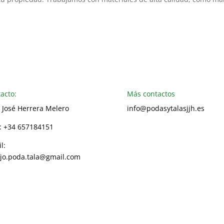
.
acto:
Más contactos
 José Herrera Melero
info@podasytalasjjh.es
.: +34 657184151
Visita nuestra página Facebo
l:
Ir al formulario de contacto
jo.poda.tala@gmail.com