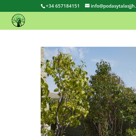
+34 657184151
info@podasytalasjjh